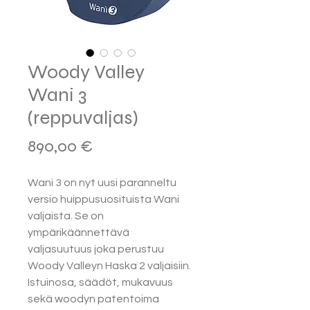
Woody Valley
Wani 3
(reppuvaljas)
Hinta
890,00 €
Wani 3 on nyt uusi paranneltu
versio huippusuosituista Wani
valjaista. Se on
ympärikäännettävä
valjasuutuus joka perustuu
Woody Valleyn Haska 2 valjaisiin.
Istuinosa, säädöt, mukavuus
sekä woodyn patentoima