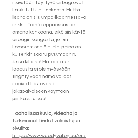
itsestään täyttyvä airbägi ovat
kaikki tuttuja Haskasta. Mutta
lisänä on siis ympärikäännettävä
rinkka! Tämä reppuosuus on
omana kankaana, eikä siis käytä
airbägin kangasta, joten
kompromissejä ei ole. paino on
kuitenkin saatu pysymään n.
4:ssä kilossa! Materiaalien
laadusta ei ole myöskään
tingitty vaan nämä valjaat
sopivat loistavasti
jokapäiväiseen käyttöön
piiitkäksi aikaa!
Täältä lisää kuvia, videoita ja
tarkemmat tiedot valmistajan
sivuilta:
https://www.woodyvalley.eu/en/