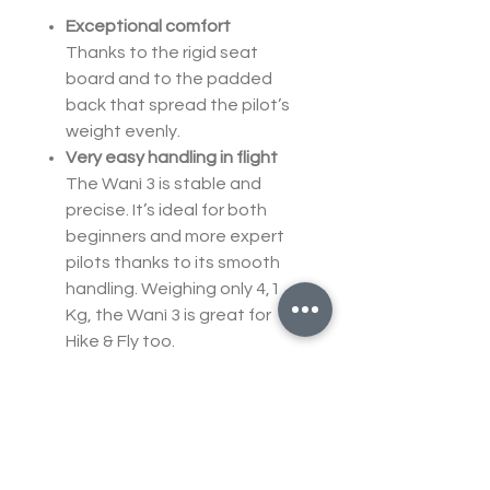
Exceptional comfort
Thanks to the rigid seat
board and to the padded
back that spread the pilot’s
weight evenly.
Very easy handling in flight
The Wanì 3 is stable and
precise. It’s ideal for both
beginners and more expert
pilots thanks to its smooth
handling. Weighing only 4,1
Kg, the Wanì 3 is great for
Hike & Fly too.
Safety without compromise
Thanks to its strategic
internal spring, the Wanì 3
airbag is always inflated and
therefore ready to protect