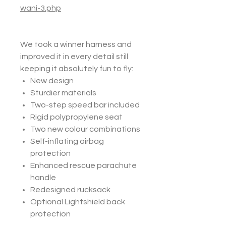
wani-3.php
We took a winner harness and
improved it in every detail still
keeping it absolutely fun to fly:
New design
Sturdier materials
Two-step speed bar included
Rigid polypropylene seat
Two new colour combinations
Self-inflating airbag
protection
Enhanced rescue parachute
handle
Redesigned rucksack
Optional Lightshield back
protection